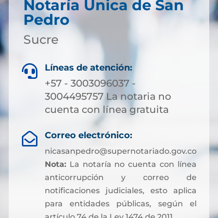
Notaría Única de San
Pedro
Sucre
Líneas de atención:

+57 - 3003096037 -
3004495757 La notaria no
cuenta con línea gratuita
Correo electrónico:

nicasanpedro@supernotariado.gov.co
Nota:
La notaría no cuenta con línea
anticorrupción y correo de
notificaciones judiciales, esto aplica
para entidades públicas, según el
artículo 74 de la Ley 1474 de 2011.