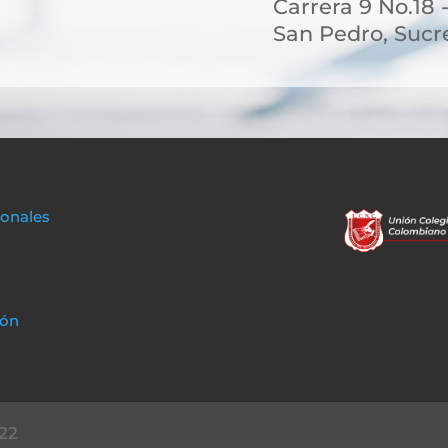
Carrera 9 No.18 
San Pedro, Sucr
sonales
ción
22