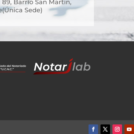
- 89, Barrio San Martin,
e(Única Sede)