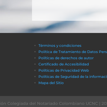
Términos y condiciones
Política de Tratamiento de Datos Per
Políticas de derechos de autor
Certificado de Accesibilidad
Políticas de Privacidad Web
Políticas de Seguridad de la informa
Mapa del Sitio
ón Colegiada del Notariado Colombiano UCNC | 20