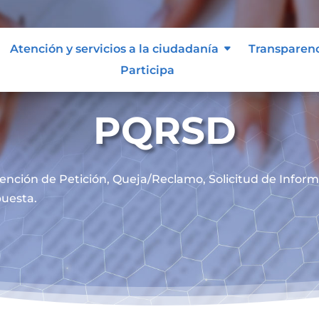
Atención y servicios a la ciudadanía
Transparen
Participa
PQRSD
ención de
Petición, Queja/Reclamo, Solicitud de Infor
uesta.