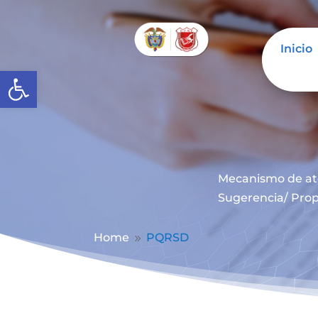
Inicio
Abrir barra de herramientas
Mecanismo de at
Sugerencia/ Prop
Home
PQRSD
9