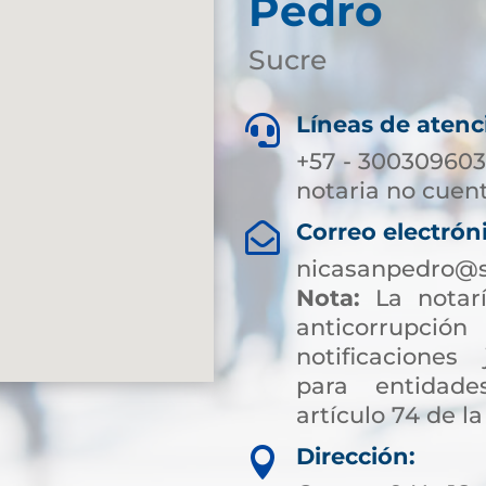
Pedro
Sucre
Líneas de atenc

+57 - 300309603
notaria no cuent
Correo electrón

nicasanpedro@s
Nota:
La notarí
anticorrup
notificaciones 
para entidade
artículo 74 de la
Dirección:
