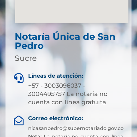
Notaría Única de San
Pedro
Sucre
Líneas de atención:

+57 - 3003096037 -
3004495757 La notaria no
cuenta con línea gratuita
Correo electrónico:

nicasanpedro@supernotariado.gov.co
Nota:
La notaría no cuenta con línea