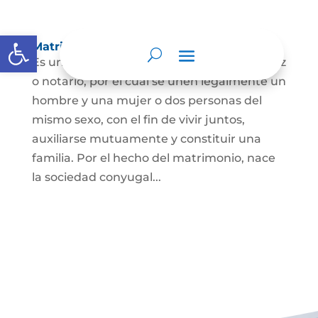
Abrir barra de herramientas
Matrimonio Civil
Es un contrato solemne celebrado ante juez
o notario, por el cual se unen legalmente un
hombre y una mujer o dos personas del
mismo sexo, con el fin de vivir juntos,
auxiliarse mutuamente y constituir una
familia. Por el hecho del matrimonio, nace
la sociedad conyugal...