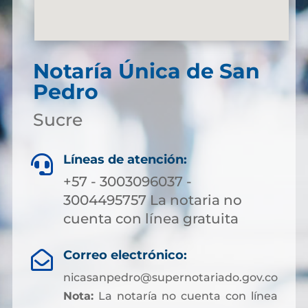
Notaría Única de San
Pedro
Sucre
Líneas de atención:

+57 - 3003096037 -
3004495757 La notaria no
cuenta con línea gratuita
Correo electrónico:

nicasanpedro@supernotariado.gov.co
Nota:
La notaría no cuenta con línea