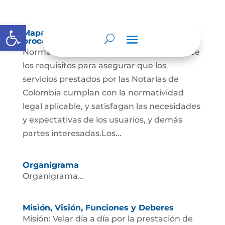
Abrir barra de herramientas
Mapas y cartas descriptivas de los
procesos
Norma Técnica Notario La norma establece
los requisitos para asegurar que los
servicios prestados por las Notarías de
Colombia cumplan con la normatividad
legal aplicable, y satisfagan las necesidades
y expectativas de los usuarios, y demás
partes interesadas.Los...
Organigrama
Organigrama...
Misión, Visión, Funciones y Deberes
Misión: Velar día a día por la prestación de