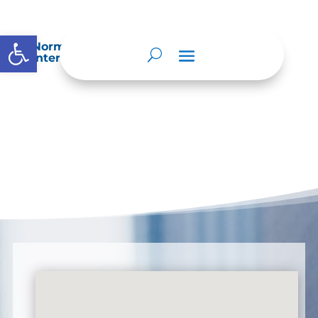
Abrir barra de herramientas
Normatividad especial que les aplique de
interés.